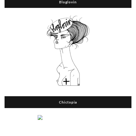
Bloglovin
Chictopia