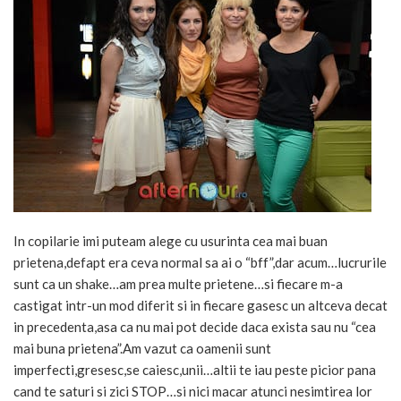
In copilarie imi puteam alege cu usurinta cea mai buan
prietena,defapt era ceva normal sa ai o “bff”,dar acum…lucrurile
sunt ca un shake…am prea multe prietene…si fiecare m-a
castigat intr-un mod diferit si in fiecare gasesc un altceva decat
in precedenta,asa ca nu mai pot decide daca exista sau nu “cea
mai buna prietena”.Am vazut ca oamenii sunt
imperfecti,gresesc,se caiesc,unii…altii te iau peste picior pana
cand te saturi si zici STOP…si nici macar atunci nesimtirea lor