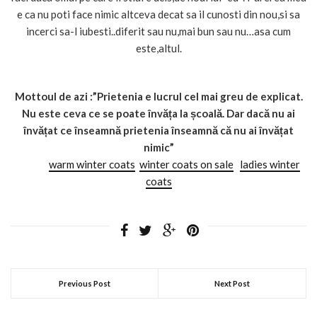
e ca nu poti face nimic altceva decat sa il cunosti din nou,si sa
incerci sa-l iubesti..diferit sau nu,mai bun sau nu…asa cum
este,altul.
Mottoul de azi :”Prietenia e lucrul cel mai greu de explicat.
Nu este ceva ce se poate învăța la școală. Dar dacă nu ai
învățat ce înseamnă prietenia înseamnă că nu ai învățat
nimic”
warm winter coats
winter coats on sale
ladies winter
coats
Previous Post
Next Post