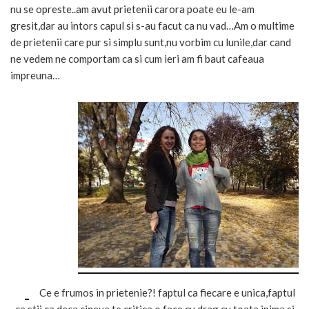
nu se opreste..am avut prietenii carora poate eu le-am
gresit,dar au intors capul si s-au facut ca nu vad…Am o multime
de prietenii care pur si simplu sunt,nu vorbim cu lunile,dar cand
ne vedem ne comportam ca si cum ieri am fi baut cafeaua
impreuna…
Ce e frumos in prietenie?! faptul ca fiecare e unica,faptul
ca stii,ca daca cineva te critica o face cu drag,cu toata inima si