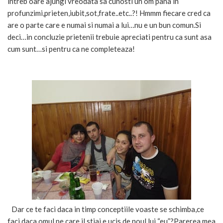
intreb oare ajungi vreodata sa cunosti un om pana in
profunzimi,prieten,iubit,sot,frate..etc..?! Hmmm fiecare cred ca
are o parte care e numai si numai a lui…nu e un bun comun.Si
deci…in concluzie prietenii trebuie apreciati pentru ca sunt asa
cum sunt…si pentru ca ne completeaza!
Dar ce te faci daca in timp conceptiile voaste se schimba,ce
faci daca omul pe care il stiai e ucis,de noul lui “eu”?Parerea mea