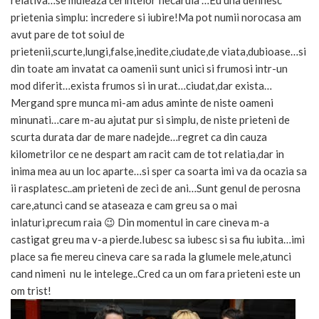
prietenia simplu: incredere si iubire!Ma pot numii norocasa am
avut pare de tot soiul de
prietenii,scurte,lungi,false,inedite,ciudate,de viata,dubioase…si
din toate am invatat ca oamenii sunt unici si frumosi intr-un
mod diferit…exista frumos si in urat…ciudat,dar exista…
Mergand spre munca mi-am adus aminte de niste oameni
minunati…care m-au ajutat pur si simplu, de niste prieteni de
scurta durata dar de mare nadejde…regret ca din cauza
kilometrilor ce ne despart am racit cam de tot relatia,dar in
inima mea au un loc aparte…si sper ca soarta imi va da ocazia sa
ii rasplatesc..am prieteni de zeci de ani…Sunt genul de perosna
care,atunci cand se ataseaza e cam greu sa o mai
inlaturi,precum raia 😉 Din momentul in care cineva m-a
castigat greu ma v-a pierde.Iubesc sa iubesc si sa fiu iubita…imi
place sa fie mereu cineva care sa rada la glumele mele,atunci
cand nimeni nu le intelege..Cred ca un om fara prieteni este un
om trist!