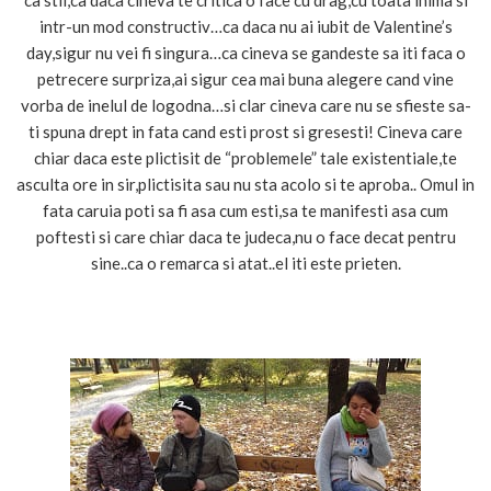
intr-un mod constructiv…ca daca nu ai iubit de Valentine’s
day,sigur nu vei fi singura…ca cineva se gandeste sa iti faca o
petrecere surpriza,ai sigur cea mai buna alegere cand vine
vorba de inelul de logodna…si clar cineva care nu se sfieste sa-
ti spuna drept in fata cand esti prost si gresesti! Cineva care
chiar daca este plictisit de “problemele” tale existentiale,te
asculta ore in sir,plictisita sau nu sta acolo si te aproba.. Omul in
fata caruia poti sa fi asa cum esti,sa te manifesti asa cum
poftesti si care chiar daca te judeca,nu o face decat pentru
sine..ca o remarca si atat..el iti este prieten.