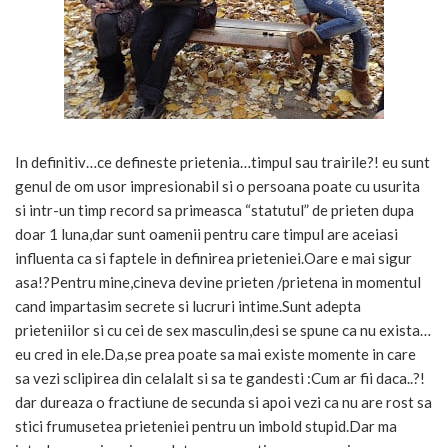
In definitiv…ce defineste prietenia…timpul sau trairile?! eu sunt
genul de om usor impresionabil si o persoana poate cu usurita
si intr-un timp record sa primeasca “statutul” de prieten dupa
doar 1 luna,dar sunt oamenii pentru care timpul are aceiasi
influenta ca si faptele in definirea prieteniei.Oare e mai sigur
asa!?Pentru mine,cineva devine prieten /prietena in momentul
cand impartasim secrete si lucruri intime.Sunt adepta
prieteniilor si cu cei de sex masculin,desi se spune ca nu exista…
eu cred in ele.Da,se prea poate sa mai existe momente in care
sa vezi sclipirea din celalalt si sa te gandesti :Cum ar fii daca..?!
dar dureaza o fractiune de secunda si apoi vezi ca nu are rost sa
stici frumusetea prieteniei pentru un imbold stupid.Dar ma