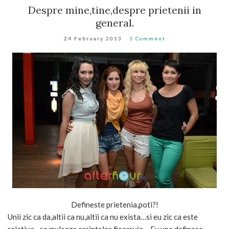
Despre mine,tine,despre prietenii in
general.
24 February 2013
1 Comment
Defineste prietenia,poti?!
Unii zic ca da,altii ca nu,altii ca nu exista…si eu zic ca este
relativa…se muleaza cerintelor fiecaruia …Eu una definesc