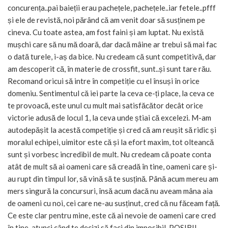
concurența..pai baieții erau pachețele, pachețele..iar fetele..pfff
și ele de revistă, noi părând că am venit doar să susținem pe
cineva. Cu toate astea, am fost faini și am luptat. Nu există
mușchi care să nu mă doară, dar dacă mâine ar trebui să mai fac
o dată turele, i-aș da bice. Nu credeam că sunt competitivă, dar
am descoperit că, în materie de crossfit, sunt..și sunt tare rău.
Recomand oricui să intre în competiție cu el însuși în orice
domeniu. Sentimentul că iei parte la ceva ce-ți place, la ceva ce
te provoacă, este unul cu mult mai satisfăcător decât orice
victorie adusă de locul 1, la ceva unde știai că excelezi. M-am
autodepășit la acestă competiție și cred că am reușit să ridic și
moralul echipei, uimitor este că și la efort maxim, tot olteancă
sunt și vorbesc incredibil de mult. Nu credeam că poate conta
atât de mult să ai oameni care să creadă în tine, oameni care și-
au rupt din timpul lor, să vină să te susțină. Până acum mereu am
mers singură la concursuri, însă acum dacă nu aveam mâna aia
de oameni cu noi, cei care ne-au susținut, cred că nu făceam față.
Ce este clar pentru mine, este că ai nevoie de oameni care cred
în tine, atunci când te decizi să faci din imposibil, POSIBIL.