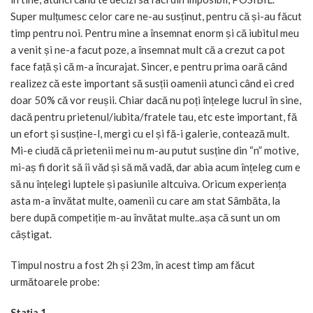
Super mulțumesc celor care ne-au susținut, pentru că și-au făcut
timp pentru noi. Pentru mine a însemnat enorm și că iubitul meu
a venit și ne-a facut poze, a însemnat mult că a crezut ca pot
face față și că m-a încurajat. Sincer, e pentru prima oară când
realizez că este important să susții oamenii atunci când ei cred
doar 50% că vor reușii. Chiar dacă nu poți înțelege lucrul în sine,
dacă pentru prietenul/iubita/fratele tau, etc este important, fă
un efort și susține-l, mergi cu el și fă-i galerie, contează mult.
Mi-e ciudă că prietenii mei nu m-au putut susține din “n” motive,
mi-aș fi dorit să îi văd și să mă vadă, dar abia acum înțeleg cum e
să nu înțelegi luptele și pasiunile altcuiva. Oricum experiența
asta m-a învătat multe, oamenii cu care am stat Sâmbăta, la
bere după competiție m-au învătat multe..așa că sunt un om
câștigat.
Timpul nostru a fost 2h și 23m, în acest timp am făcut
următoarele probe:
Stația 1