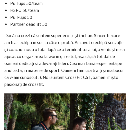
Pull ups 50/team
HSPU 50/team
Pull-ups 50
Partner deadlift 50
Dacă nu crezi că suntem super eroi, ești nebun. Sincer fiecare
am tras echipa în sus la câte o probă. Am avut o echipă senzație
și coachul nostru Ioța după ce a terminat tura lui, a venit și ne-a
ajutat cu orgaziarea la worm și restul, așa că, să tot dai de
oameni dedicați și adevărați lideri. Cea mai faină experiență pe
anul asta, în materie de sport. Oameni faini, să trăiți și mă bucur
că v-am cunoscut :). Noi suntem CrossFit CST, oameni mișto,
pasionați de crossfit.