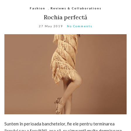
Fashion
,
Reviews & Collaborations
Rochia perfectă
27 May 2019
No Comments
Suntem în perioada banchetelor, fie ele pentru terminarea
liceului sau a facultății, așa că, cu siguranță multe domnișoare