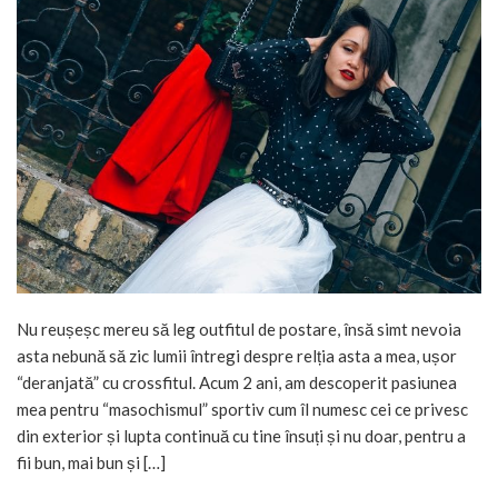
Nu reușeșc mereu să leg outfitul de postare, însă simt nevoia
asta nebună să zic lumii întregi despre relția asta a mea, ușor
“deranjată” cu crossfitul. Acum 2 ani, am descoperit pasiunea
mea pentru “masochismul” sportiv cum îl numesc cei ce privesc
din exterior și lupta continuă cu tine însuți și nu doar, pentru a
fii bun, mai bun și […]