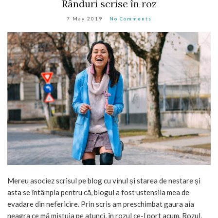
Rânduri scrise în roz
7 May 2019
No Comments
Mereu asociez scrisul pe blog cu vinul și starea de nestare și
asta se întâmpla pentru că, blogul a fost ustensila mea de
evadare din nefericire. Prin scris am preschimbat gaura aia
neagra ce mă mistuia pe atunci, în rozul ce-l port acum. Rozul,