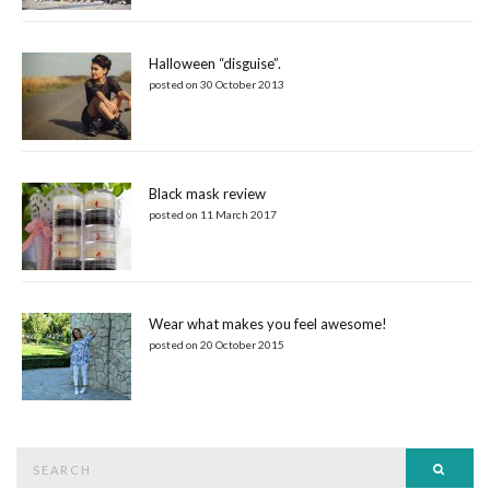
Halloween “disguise”.
posted on 30 October 2013
Black mask review
posted on 11 March 2017
Wear what makes you feel awesome!
posted on 20 October 2015
Search
Searc
for: