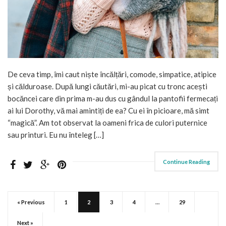
De ceva timp, îmi caut niște încălțări, comode, simpatice, atipice
și călduroase. După lungi căutări, mi-au picat cu tronc acești
bocăncei care din prima m-au dus cu gândul la pantofii fermecați
ai lui Dorothy, vă mai amintiți de ea? Cu ei în picioare, mă simt
“magică”. Am tot observat la oameni frica de culori puternice
sau printuri. Eu nu înteleg […]
Continue Reading
« Previous
1
2
3
4
…
29
Next »